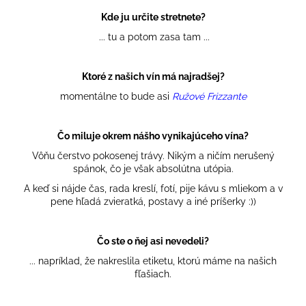
č
a
Kde ju určite stretnete?
m
... tu a potom zasa tam ...
e
Ktoré z našich vín má najradšej?
momentálne to bude asi
Ružové Frizzante
Čo miluje okrem nášho vynikajúceho vína?
Vôňu čerstvo pokosenej trávy. Nikým a ničím nerušený
spánok, čo je však absolútna utópia.
A keď si nájde čas, rada kreslí, fotí, pije kávu s mliekom a v
pene hľadá zvieratká, postavy a iné príšerky :))
Čo ste o ňej asi nevedeli?
... napríklad, že nakreslila etiketu, ktorú máme na našich
fľašiach.