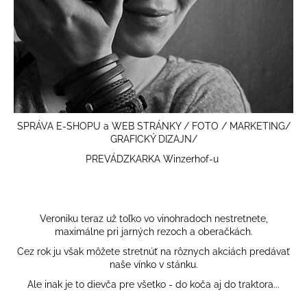
á
j
s
ť
?
SPRÁVA E-SHOPU a WEB STRÁNKY /
FOTO / MARKETING/
GRAFICKÝ DIZAJN/
HĽADAŤ
PREVÁDZKARKA Winzerhof-u
O
Veroniku teraz už toľko vo vinohradoch nestretnete,
d
maximálne pri jarných rezoch a oberačkách.
p
Cez rok ju však môžete stretnúť na rôznych akciách predávať
o
naše vínko v stánku.
r
Ale inak je to dievča pre všetko - do koča aj do traktora...
ú