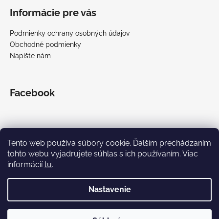
Informácie pre vás
Podmienky ochrany osobných údajov
Obchodné podmienky
Napíšte nám
Facebook
Tento web používa súbory cookie. Ďalším prechádzaním
tohto webu vyjadrujete súhlas s ich používaním. Viac
informácií
tu
.
Vytvoril Shoptet
Nastavenie
|
Realizoval Appgrade