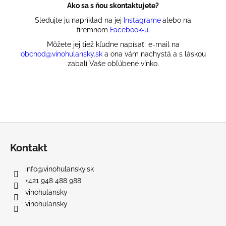
Ako sa s ňou skontaktujete?
S
ledujte ju napríklad na jej
Instagrame
alebo na
firemnom
Facebook-u.
Môžete jej tiež kľudne napísať e-mail na
obchod@vinohulansky.sk
a ona vám nachystá a s láskou
zabalí Vaše obľúbené vínko.
Z
á
Kontakt
p
ä
info
@
vinohulansky.sk
t
+421 948 488 988
i
vinohulansky
e
vinohulansky