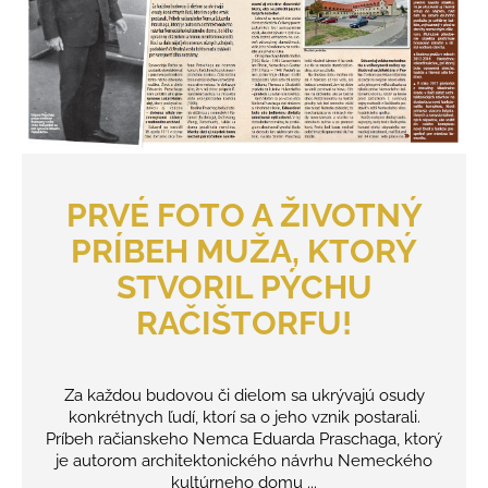
č
a
m
e
PRVÉ FOTO A ŽIVOTNÝ
PRÍBEH MUŽA, KTORÝ
STVORIL PÝCHU
RAČIŠTORFU!
Za každou budovou či dielom sa ukrývajú osudy
konkrétnych ľudí, ktorí sa o jeho vznik postarali.
Príbeh račianskeho Nemca Eduarda Praschaga, ktorý
je autorom architektonického návrhu Nemeckého
kultúrneho domu ...