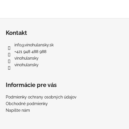
Z
á
Kontakt
p
ä
info
@
vinohulansky.sk
t
+421 948 488 988
i
vinohulansky
e
vinohulansky
Informácie pre vás
Podmienky ochrany osobných údajov
Obchodné podmienky
Napíšte nám