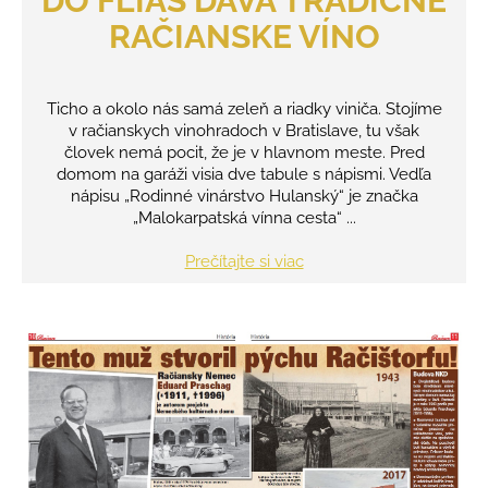
DO FLIAŠ DÁVA TRADIČNÉ
á
RAČIANSKE VÍNO
j
s
ť
Ticho a okolo nás samá zeleň a riadky viniča. Stojíme
v račianskych vinohradoch v Bratislave, tu však
?
človek nemá pocit, že je v hlavnom meste. Pred
domom na garáži visia dve tabule s nápismi. Vedľa
nápisu „Rodinné vinárstvo Hulanský“ je značka
„Malokarpatská vínna cesta“ ...
HĽADAŤ
Prečítajte si viac
O
d
p
o
r
ú