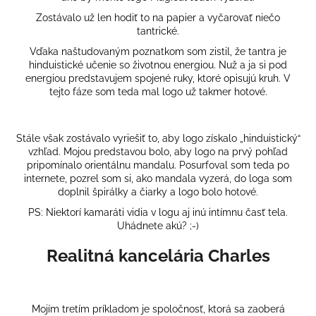
Zostávalo už len hodiť to na papier a vyčarovať niečo
tantrické.
Vďaka naštudovaným poznatkom som zistil, že tantra je
hinduistické učenie so životnou energiou. Nuž a ja si pod
energiou predstavujem spojené ruky, ktoré opisujú kruh. V
tejto fáze som teda mal logo už takmer hotové.
Stále však zostávalo vyriešiť to, aby logo získalo „hinduistický“
vzhľad. Mojou predstavou bolo, aby logo na prvý pohľad
pripomínalo orientálnu mandalu. Posurfoval som teda po
internete, pozrel som si, ako mandala vyzerá, do loga som
doplnil špirálky a čiarky a logo bolo hotové.
PS: Niektorí kamaráti vidia v logu aj inú intímnu časť tela.
Uhádnete akú? ;-)
Realitná kancelária Charles
Mojím tretím príkladom je spoločnosť, ktorá sa zaoberá