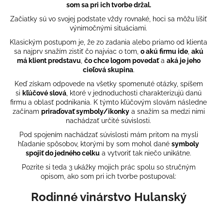
som sa pri ich tvorbe držal.
á
Začiatky sú vo svojej podstate vždy rovnaké, hoci sa môžu líšiť
j
výnimočnými situáciami.
s
Klasickým postupom je, že zo zadania alebo priamo od klienta
ť
sa najprv snažím zistiť čo najviac o tom,
o akú firmu ide
,
akú
?
má klient predstavu
,
čo chce logom povedať
a
aká je jeho
cieľová skupina
.
Keď získam odpovede na všetky spomenuté otázky, spíšem
si
kľúčové slová
, ktoré v jednoduchosti charakterizujú danú
firmu a oblasť podnikania. K týmto kľúčovým slovám následne
začínam
priraďovať symboly/ikonky
a snažím sa medzi nimi
HĽADAŤ
nachádzať určité súvislosti.
Pod spojením nachádzať súvislosti mám pritom na mysli
hľadanie spôsobov, ktorými by som mohol dané
symboly
O
spojiť do jedného celku
a vytvoriť tak niečo unikátne.
d
Pozrite si teda 3 ukážky mojich prác spolu so stručným
p
opisom, ako som pri ich tvorbe postupoval:
o
Rodinné vinárstvo Hulanský
r
ú