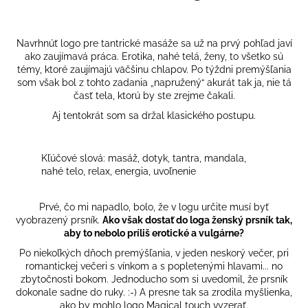
Navrhnúť logo pre tantrické masáže sa už na prvý pohľad javí
ako zaujímavá práca. Erotika, nahé telá, ženy, to všetko sú
témy, ktoré zaujímajú väčšinu chlapov. Po týždni premýšľania
som však bol z tohto zadania „napružený“ akurát tak ja, nie tá
časť tela, ktorú by ste zrejme čakali.
Aj tentokrát som sa držal klasického postupu.
Kľúčové slová: masáž, dotyk, tantra, mandala,
nahé telo, relax, energia, uvoľnenie
Prvé, čo mi napadlo, bolo, že v logu určite musí byť
vyobrazený prsník.
Ako však dostať do loga ženský prsník tak,
aby to nebolo príliš erotické a vulgárne?
Po niekoľkých dňoch premýšľania, v jeden neskorý večer, pri
romantickej večeri s vínkom a s popletenými hlavami... no
zbytočnosti bokom. Jednoducho som si uvedomil, že prsník
dokonale sadne do ruky. :-) A presne tak sa zrodila myšlienka,
ako by mohlo logo Magical touch vyzerať.