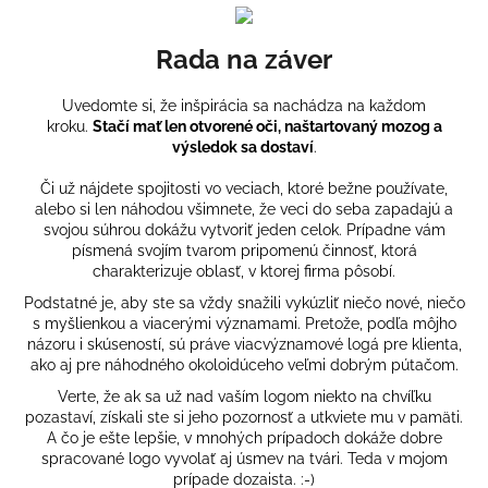
Rada na záver
Uvedomte si, že inšpirácia sa nachádza na každom
kroku.
Stačí mať len otvorené oči, naštartovaný mozog a
výsledok sa dostaví
.
Či už nájdete spojitosti vo veciach, ktoré bežne používate,
alebo si len náhodou všimnete, že veci do seba zapadajú a
svojou súhrou dokážu vytvoriť jeden celok. Prípadne vám
písmená svojím tvarom pripomenú činnosť, ktorá
charakterizuje oblasť, v ktorej firma pôsobí.
Podstatné je, aby ste sa vždy snažili vykúzliť niečo nové, niečo
s myšlienkou a viacerými významami. Pretože, podľa môjho
názoru i skúseností, sú práve viacvýznamové logá pre klienta,
ako aj pre náhodného okoloidúceho veľmi dobrým pútačom.
Verte, že ak sa už nad vaším logom niekto na chvíľku
pozastaví, získali ste si jeho pozornosť a utkviete mu v pamäti.
A čo je ešte lepšie, v mnohých prípadoch dokáže dobre
spracované logo vyvolať aj úsmev na tvári. Teda v mojom
prípade dozaista. :-)