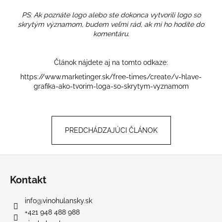
PS: Ak poznáte logo alebo ste dokonca vytvorili logo so
skrytým významom, budem veľmi rád, ak mi ho hodíte do
komentáru.
Článok nájdete aj na tomto odkaze:
https://www.marketinger.sk/free-times/create/v-hlave-
grafika-ako-tvorim-loga-so-skrytym-vyznamom
PREDCHÁDZAJÚCI ČLÁNOK
Z
á
Kontakt
p
ä
info
@
vinohulansky.sk
t
+421 948 488 988