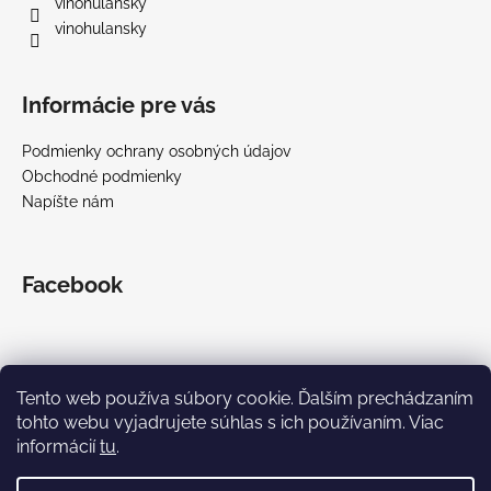
i
vinohulansky
e
vinohulansky
Informácie pre vás
Podmienky ochrany osobných údajov
Obchodné podmienky
Napíšte nám
Facebook
Tento web používa súbory cookie. Ďalším prechádzaním
tohto webu vyjadrujete súhlas s ich používaním. Viac
informácií
tu
.