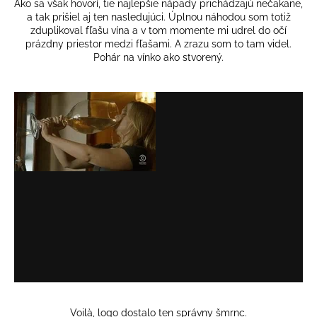
Ako sa však hovorí, tie najlepšie nápady prichádzajú nečakane,
a tak prišiel aj ten nasledujúci. Úplnou náhodou som totiž
zduplikoval fľašu vína a v tom momente mi udrel do očí
prázdny priestor medzi fľašami. A zrazu som to tam videl.
Pohár na vínko ako stvorený.
Voilà, logo dostalo ten správny šmrnc.