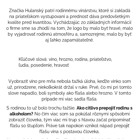
č
a
Značka Hulanský patrí rodinnému vinárstvu, ktoré si zakladá
m
na priateľskom vystupovaní a prednosť dáva predovšetkým
e
kvalite pred kvantitou. Vychádzajúc zo základných informácií
o firme sme sa zhodli na tom, že logo by malo byť hravé, malo
by vyjadrovať rodinnú atmosféru a, samozrejme, malo by byť
aj ľahko zapamätateľné.
Kľúčové slová: víno, hrozno, rodina, priateľstvo,
ľudia, posedenie, hravosť
Vyobraziť víno pre mňa nebola ťažká úloha, keďže vínko som
už, prirodzene, niekoľkokrát držal v ruke. Prvé, čo mi pri tomto
slove napadlo, boli symboly ako fľaša alebo hrozno. V tomto
prípade mi viac sadla fľaša.
S rodinou to už bolo trochu ťažšie.
Ako citlivo prepojiť rodinu s
alkoholom?
No čím viac som sa pokúšal rôznymi spôsobmi
zobraziť človeka, tým viac mi trup s hlavou začal pripomínať
fľašu so štupľom. Práve tak napokon vznikol nápad prepojiť
fľašu vína s postavou človeka.