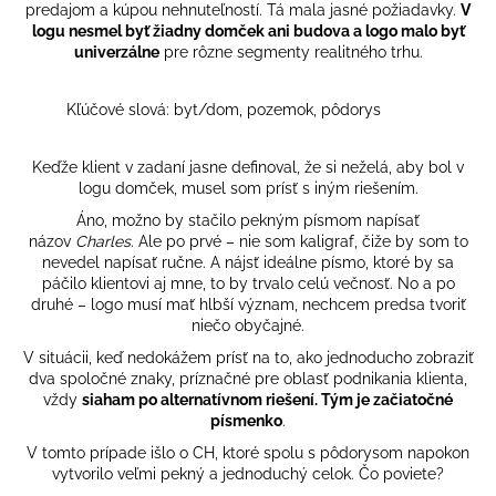
predajom a kúpou nehnuteľností. Tá mala jasné požiadavky.
V
logu nesmel byť žiadny domček ani budova a logo malo byť
univerzálne
pre rôzne segmenty realitného trhu.
Kľúčové slová: byt/dom, pozemok, pôdorys
Keďže klient v zadaní jasne definoval, že si neželá, aby bol v
logu domček, musel som prísť s iným riešením.
Áno, možno by stačilo pekným písmom napísať
názov
Charles
. Ale po prvé – nie som kaligraf, čiže by som to
nevedel napísať ručne. A nájsť ideálne písmo, ktoré by sa
páčilo klientovi aj mne, to by trvalo celú večnosť. No a po
druhé – logo musí mať hlbší význam, nechcem predsa tvoriť
niečo obyčajné.
V situácii, keď nedokážem prísť na to, ako jednoducho zobraziť
dva spoločné znaky, príznačné pre oblasť podnikania klienta,
vždy
siaham po alternatívnom riešení. Tým je začiatočné
písmenko
.
V tomto prípade išlo o CH, ktoré spolu s pôdorysom napokon
vytvorilo veľmi pekný a jednoduchý celok. Čo poviete?