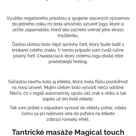
Využitie negatívneho priestoru a spojenie viacerých významov
do jedného celku mi teda umožnilo vytvoriť logo, ktoré si
určite zapamätáte, hneď ako začnete vnímať jeho skrytú
myšlienku.
Ďalšou úlohou bolo nájsť správny font, ktorý bude ladiť s
krivkami celého znaku. V tomto prípade som zvolil ručne
písaný font
CheddarJack
, ktorý celému logu dodal ešte
priateľskejší feeling.
Súčasťou návrhu bola aj etiketa, ktorá mala fľašu pozdvihnúť
na novú úroveň. Mojím cieľom bolo vytvoriť niečo odlišné.
Niečo, čo v regáli automaticky upúta váš zrak a vínko si tak
kúpite už len kvôli etikete.
Tak som prišiel s nápadom vyrezať do etikety pohár, vďaka
čomu sa pri nalievaní vína do pohára na etikete
zobrazí rovnaký efekt.
Tantrické masáže Magical touch