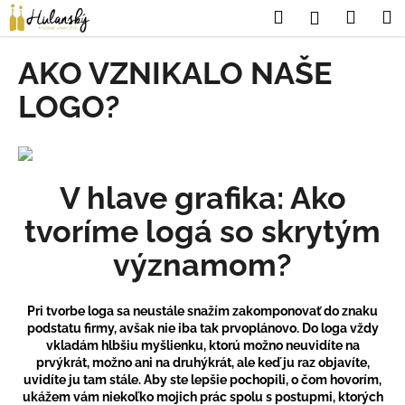
K
Prejsť
Hľadať
Náku
M
Prihláseni
na
o
obsah
Späť
Späť
košík
š
AKO VZNIKALO NAŠE
í
Č
LOGO?
k
o
p
o
t
V hlave grafika: Ako
r
tvoríme logá so skrytým
e
významom?
b
u
j
Pri tvorbe loga sa neustále snažím zakomponovať do znaku
e
podstatu firmy, avšak nie iba tak prvoplánovo. Do loga vždy
vkladám hlbšiu myšlienku, ktorú možno neuvidíte na
t
prvýkrát, možno ani na druhýkrát, ale keď ju raz objavíte,
e
uvidíte ju tam stále. Aby ste lepšie pochopili, o čom hovorím,
ukážem vám niekoľko mojich prác spolu s postupmi, ktorých
n