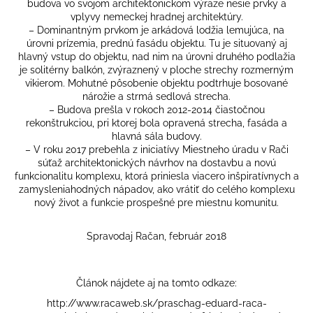
budova vo svojom architektonickom výraze nesie prvky a
vplyvy nemeckej hradnej architektúry.
– Dominantným prvkom je arkádová lodžia lemujúca, na
úrovni prízemia, prednú fasádu objektu. Tu je situovaný aj
hlavný vstup do objektu, nad nim na úrovni druhého podlažia
je solitérny balkón, zvýraznený v ploche strechy rozmerným
vikierom. Mohutné pôsobenie objektu podtrhuje bosované
nárožie a strmá sedlová strecha.
– Budova prešla v rokoch 2012-2014 čiastočnou
rekonštrukciou, pri ktorej bola opravená strecha, fasáda a
hlavná sála budovy.
– V roku 2017 prebehla z iniciatívy Miestneho úradu v Rači
súťaž architektonických návrhov na dostavbu a novú
funkcionalitu komplexu, ktorá priniesla viacero inšpiratívnych a
zamysleniahodných nápadov, ako vrátiť do celého komplexu
nový život a funkcie prospešné pre miestnu komunitu.
Spravodaj Račan, február 2018
Článok nájdete aj na tomto odkaze:
http://www.racaweb.sk/praschag-eduard-raca-