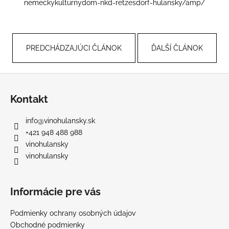
nemeckykulturnydom-nkd-retzesdorf-hulansky/amp/
PREDCHÁDZAJÚCI ČLÁNOK
ĎALŠÍ ČLÁNOK
Z
á
Kontakt
p
ä
info
@
vinohulansky.sk
t
+421 948 488 988
i
vinohulansky
e
vinohulansky
Informácie pre vás
Podmienky ochrany osobných údajov
Obchodné podmienky