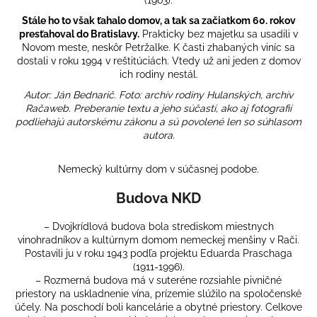
(1963).
Stále ho to však ťahalo domov, a tak sa začiatkom 60. rokov
presťahoval do Bratislavy.
Prakticky bez majetku sa usadili v
Novom meste, neskôr Petržalke. K časti zhabaných viníc sa
dostali v roku 1994 v reštitúciách. Vtedy už ani jeden z domov
ich rodiny nestál.
Autor: Ján Bednarič. Foto: archív rodiny Hulanských, archív
Račaweb. Preberanie textu a jeho súčastí, ako aj fotografií
podliehajú autorskému zákonu a sú povolené len so súhlasom
autora.
Nemecký kultúrny dom v súčasnej podobe.
Budova NKD
– Dvojkrídlová budova bola strediskom miestnych
vinohradníkov a kultúrnym domom nemeckej menšiny v Rači.
Postavili ju v roku 1943 podľa projektu Eduarda Praschaga
(1911-1996).
– Rozmerná budova má v suteréne rozsiahle pivničné
priestory na uskladnenie vína, prízemie slúžilo na spoločenské
účely. Na poschodí boli kancelárie a obytné priestory. Celkove