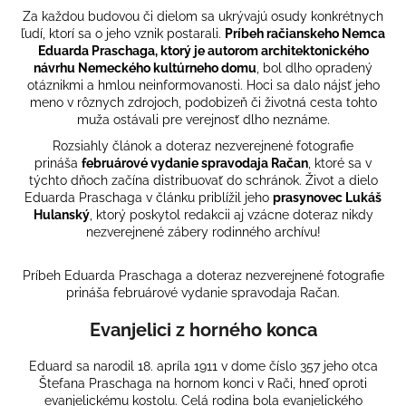
Za každou budovou či dielom sa ukrývajú osudy konkrétnych
á
ľudí, ktorí sa o jeho vznik postarali.
Príbeh račianskeho Nemca
j
Eduarda Praschaga, ktorý je autorom architektonického
s
návrhu Nemeckého kultúrneho domu
, bol dlho opradený
otáznikmi a hmlou neinformovanosti. Hoci sa dalo nájsť jeho
ť
meno v rôznych zdrojoch, podobizeň či životná cesta tohto
?
muža ostávali pre verejnosť dlho neznáme.
Rozsiahly článok a doteraz nezverejnené fotografie
prináša
februárové vydanie spravodaja Račan
, ktoré sa v
týchto dňoch začína distribuovať do schránok. Život a dielo
Eduarda Praschaga v článku priblížil jeho
prasynovec Lukáš
HĽADAŤ
Hulanský
, ktorý poskytol redakcii aj vzácne doteraz nikdy
nezverejnené zábery rodinného archívu!
Príbeh Eduarda Praschaga a doteraz nezverejnené fotografie
O
prináša februárové vydanie spravodaja Račan.
d
p
Evanjelici z horného konca
o
r
Eduard sa narodil 18. apríla 1911 v dome číslo 357 jeho otca
Štefana Praschaga na hornom konci v Rači, hneď oproti
ú
evanjelickému kostolu. Celá rodina bola evanjelického