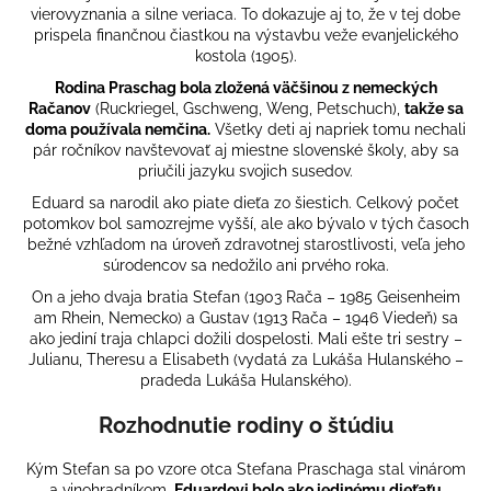
č
vierovyznania a silne veriaca. To dokazuje aj to, že v tej dobe
a
prispela finančnou čiastkou na výstavbu veže evanjelického
m
kostola (1905).
e
Rodina Praschag bola zložená väčšinou z nemeckých
Račanov
(Ruckriegel, Gschweng, Weng, Petschuch),
takže sa
doma používala nemčina.
Všetky deti aj napriek tomu nechali
pár ročníkov navštevovať aj miestne slovenské školy, aby sa
priučili jazyku svojich susedov.
Eduard sa narodil ako piate dieťa zo šiestich. Celkový počet
potomkov bol samozrejme vyšší, ale ako bývalo v tých časoch
bežné vzhľadom na úroveň zdravotnej starostlivosti, veľa jeho
súrodencov sa nedožilo ani prvého roka.
On a jeho dvaja bratia Stefan (1903 Rača – 1985 Geisenheim
am Rhein, Nemecko) a Gustav (1913 Rača – 1946 Viedeň) sa
ako jediní traja chlapci dožili dospelosti. Mali ešte tri sestry –
Julianu, Theresu a Elisabeth (vydatá za Lukáša Hulanského –
pradeda Lukáša Hulanského).
Rozhodnutie rodiny o štúdiu
Kým Stefan sa po vzore otca Stefana Praschaga stal vinárom
a vinohradníkom,
Eduardovi bolo ako jedinému dieťaťu