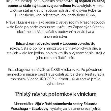
už v Rači nestojí, na Slovensko nezanevrel.
Aj napriek železnej
opone sa stále stýkal so svojou rodinou Hulanských
. V roku
1963 sa stal aj krstným otcom ich druhého syna Róberta
Hulanského, keď pricestoval do vtedajšieho ČSSR.
Práve Hulanskí sa – ako jediná z vetiev rodiny Praschagovcov
– do Rače po páde komunizmu vrátili zo Západných Čiech v
okolí mesta Aš a začali s budovaním vinárstva a
vinohradníctva.
Eduard zomrel v roku 1996 v Leobene vo veku 85
rokov.
Ostalo po ňom množstvo architektonických diel a
stavieb – ale len jediná, no o to krajšia a významnejšia, stojí v
jeho rodnom Račištorfe.
Praschagovci na návšteve ČSSR v roku 1975. Po pôvodnom
nemeckom nápise Gast Haus ostali už iba diery. Reštaurácia
má názov Viecha JRD ČSP U Kmotru. © Autorské práva
vyhradené.
Tŕnistý návrat potomkov k viniciam
Momentálne
žijú v Rači potomkovia sestry Eduarda
Praschaga – Elisabethy
, vydatej za krsteného evanjelika