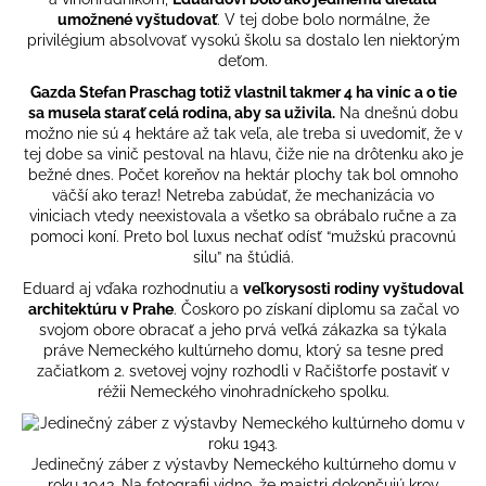
umožnené vyštudovať
. V tej dobe bolo normálne, že
privilégium absolvovať vysokú školu sa dostalo len niektorým
deťom.
Gazda Stefan Praschag totiž vlastnil takmer 4 ha viníc a o tie
sa musela starať celá rodina, aby sa uživila.
Na dnešnú dobu
možno nie sú 4 hektáre až tak veľa, ale treba si uvedomiť, že v
tej dobe sa vinič pestoval na hlavu, čiže nie na drôtenku ako je
bežné dnes. Počet koreňov na hektár plochy tak bol omnoho
väčší ako teraz! Netreba zabúdať, že mechanizácia vo
viniciach vtedy neexistovala a všetko sa obrábalo ručne a za
pomoci koní. Preto bol luxus nechať odísť “mužskú pracovnú
silu” na štúdiá.
Eduard aj vďaka rozhodnutiu a
veľkorysosti rodiny vyštudoval
architektúru v Prahe
. Čoskoro po získaní diplomu sa začal vo
svojom obore obracať a jeho prvá veľká zákazka sa týkala
práve Nemeckého kultúrneho domu, ktorý sa tesne pred
začiatkom 2. svetovej vojny rozhodli v Račištorfe postaviť v
réžii Nemeckého vinohradníckeho spolku.
Jedinečný záber z výstavby Nemeckého kultúrneho domu v
roku 1943. Na fotografii vidno, že majstri dokončujú krov