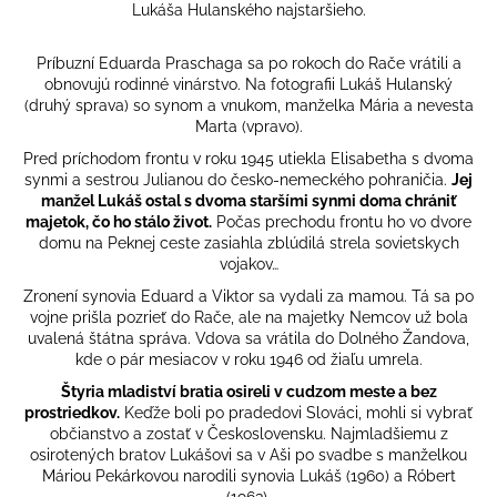
Lukáša Hulanského najstaršieho.
Príbuzní Eduarda Praschaga sa po rokoch do Rače vrátili a
obnovujú rodinné vinárstvo. Na fotografii Lukáš Hulanský
(druhý sprava) so synom a vnukom, manželka Mária a nevesta
Marta (vpravo).
Pred príchodom frontu v roku 1945 utiekla Elisabetha s dvoma
synmi a sestrou Julianou do česko-nemeckého pohraničia.
Jej
manžel Lukáš ostal s dvoma staršími synmi doma chrániť
majetok, čo ho stálo život.
Počas prechodu frontu ho vo dvore
domu na Peknej ceste zasiahla zblúdilá strela sovietskych
vojakov…
Zronení synovia Eduard a Viktor sa vydali za mamou. Tá sa po
vojne prišla pozrieť do Rače, ale na majetky Nemcov už bola
uvalená štátna správa. Vdova sa vrátila do Dolného Žandova,
kde o pár mesiacov v roku 1946 od žiaľu umrela.
Štyria mladiství bratia osireli v cudzom meste a bez
prostriedkov.
Keďže boli po pradedovi Slováci, mohli si vybrať
občianstvo a zostať v Československu. Najmladšiemu z
osirotených bratov Lukášovi sa v Aši po svadbe s manželkou
Máriou Pekárkovou narodili synovia Lukáš (1960) a Róbert