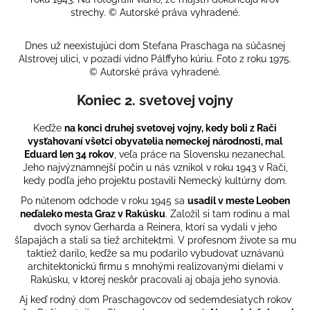
strechy. © Autorské práva vyhradené.
Dnes už neexistujúci dom Stefana Praschaga na súčasnej
Alstrovej ulici, v pozadí vidno Pálffyho kúriu. Foto z roku 1975.
© Autorské práva vyhradené.
Koniec 2. svetovej vojny
Keďže
na konci druhej svetovej vojny, kedy boli z Rači
vysťahovaní všetci obyvatelia nemeckej národnosti, mal
Eduard len 34 rokov
, veľa práce na Slovensku nezanechal.
Jeho najvýznamnejší počin u nás vznikol v roku 1943 v Rači,
kedy podľa jeho projektu postavili Nemecký kultúrny dom.
Po nútenom odchode v roku 1945 sa
usadil v meste Leoben
neďaleko mesta Graz v Rakúsku
. Založil si tam rodinu a mal
dvoch synov Gerharda a Reinera, ktorí sa vydali v jeho
šľapajách a stali sa tiež architektmi. V profesnom živote sa mu
taktiež darilo, keďže sa mu podarilo vybudovať uznávanú
architektonickú firmu s mnohými realizovanými dielami v
Rakúsku, v ktorej neskôr pracovali aj obaja jeho synovia.
Aj keď rodný dom Praschagovcov od sedemdesiatych rokov