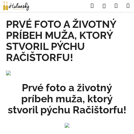
K
Prejsť
Hľadať
Náku
M
Prihláseni
na
o
obsah
Späť
Späť
košík
š
PRVÉ FOTO A ŽIVOTNÝ
í
Č
PRÍBEH MUŽA, KTORÝ
k
o
STVORIL PÝCHU
p
RAČIŠTORFU!
o
t
r
e
Prvé foto a životný
b
u
príbeh muža, ktorý
j
stvoril pýchu Račištorfu!
e
t
e
n